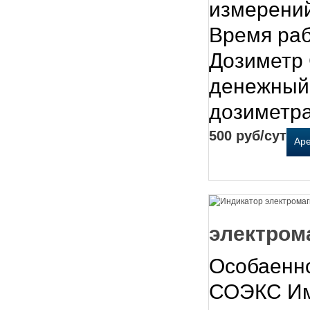
измерений
Время раб
Дозиметр
денежный 
дозиметра
500 руб/сут
Ар
электром
Особаенно
СОЭКС Имп