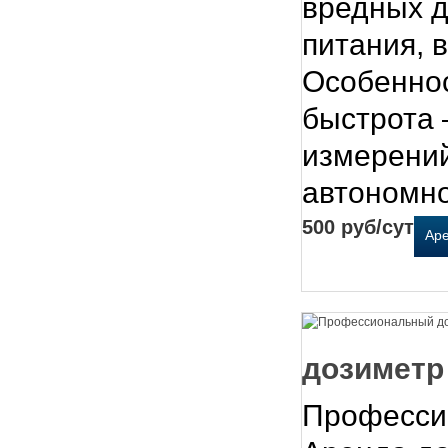
вредных д
питания, 
Особеннос
быстрота 
измерений
автономно
500 руб/сут
Ар
дозиметр
Професси