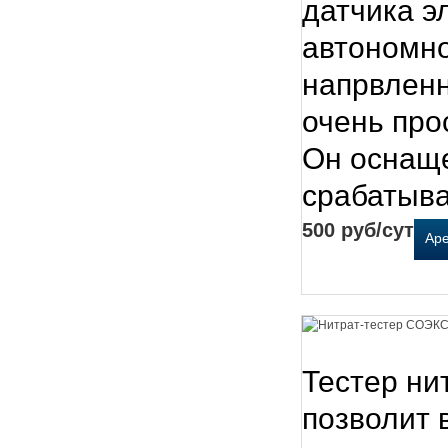
датчика э
автономно
напрвлен
очень про
Он оснаще
срабатыва
500 руб/сут
Ар
Тестер ни
позволит 